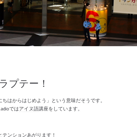
ラプテー！
にちはからはじめよう」という意味だそうです。
dioでは
アイヌ語
講座をしています。
とテンションあがります！