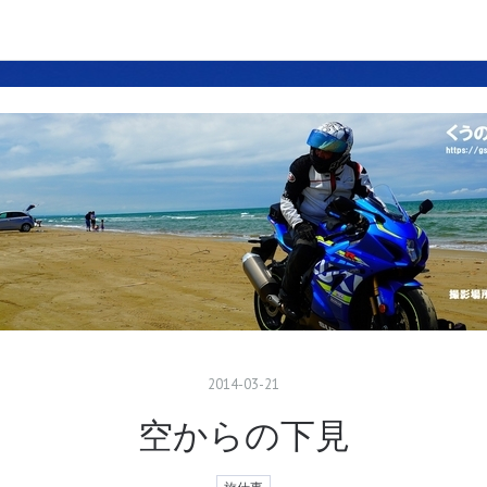
2014
-
03
-
21
空からの下見